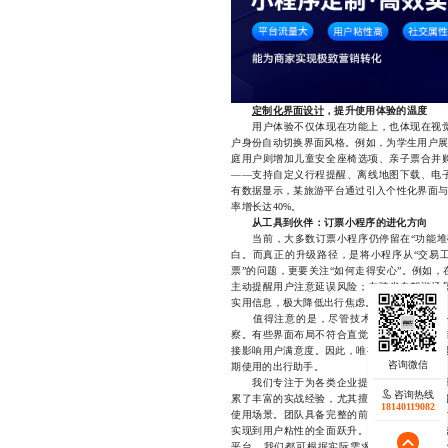
定制化界面设计
，提升使用体验的温度
用户体验不仅体现在功能上，也体现在视觉
户身份自动切换界面风格。例如，为学生用户展
庭用户则增加儿童安全座椅选项、亲子票合并
——支持自定义行程提醒、离线地图下载、电
有数据显示，某旅游平台通过引入个性化界面与
率增长达40%。
从工具到伙伴：订票小程序的进化方向
当前，大多数订票小程序仍停留在“功能堆砌
白。而真正的升级路径，是将小程序从“交易工
票”的问题，更要关注“如何走得安心”。例如
主动提醒用户注意延误风险；在跨省自驾游场
实用信息，极大降低出行焦虑。
值得注意的是，尽管技术手段不断进步，仍
察。有些界面布局不符合直觉，按钮过小难以
接影响用户满意度。因此，唯有以“定位+定制
期使用的出行助手。
我们专注于为各类企业提供高效、稳定且
咨询热线
咨询热线
累了丰富的实战经验，尤其擅长基于真实用户
17723342546
18140119082
使用场景。团队具备完整的前端与后端开发能
实现到用户粘性的全面跃升。无论是面向企业
平台，我们都可根据实际需求提供量身定制的