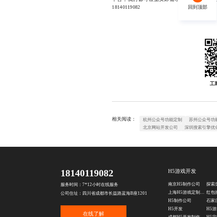
18140119082
回到顶部
回到顶部
工
相关阅读：
杭州公众号功能定制
苏州公众号功
北京网站开发公司
深圳搜索引擎优
18140119082
H5游戏开发
南京H5制作公司
探索
服务时间：7*12小时在线服务
上海H5游戏定制公司
红包
公司住址：四川省成都市长益路蓝海B座1201
H5制作公司
H5开发
H5
在线了解
成都H5开发制作公司
H5