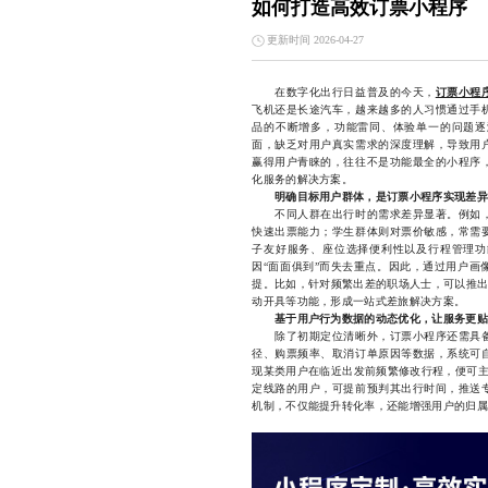
如何打造高效订票小程序
更新时间 2026-04-27
在数字化出行日益普及的今天，
订票小程
飞机还是长途汽车，越来越多的人习惯通过手
品的不断增多，功能雷同、体验单一的问题逐
面，缺乏对用户真实需求的深度理解，导致用
赢得用户青睐的，往往不是功能最全的小程序
化服务的解决方案。
明确目标用户群体，是订票小程序实现差异
不同人群在出行时的需求差异显著。例如，
快速出票能力；学生群体则对票价敏感，常需
子友好服务、座位选择便利性以及行程管理功
因“面面俱到”而失去重点。因此，通过用户画
提。比如，针对频繁出差的职场人士，可以推出
动开具等功能，形成一站式差旅解决方案。
基于用户行为数据的动态优化，让服务更贴
除了初期定位清晰外，订票小程序还需具备
径、购票频率、取消订单原因等数据，系统可
现某类用户在临近出发前频繁修改行程，便可主
定线路的用户，可提前预判其出行时间，推送
机制，不仅能提升转化率，还能增强用户的归属